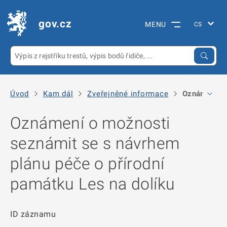
gov.cz
MENU
Úvod
Kam dál
Zveřejněné informace
Oznámení o m
Oznámení o možnosti
seznámit se s návrhem
plánu péče o přírodní
památku Les na dolíku
ID záznamu