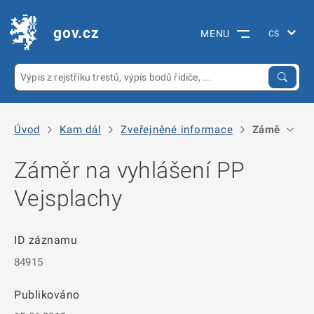
gov.cz
MENU
Úvod
Kam dál
Zveřejněné informace
Záměr na vy
Záměr na vyhlášení PP
Vejsplachy
ID záznamu
84915
Publikováno