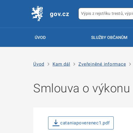
gov.cz
ÚVOD
SLUŽBY OBČANŮM
Úvod
Kam dál
Zveřejněné informace
Smlouva o výkonu
cataniapoverenec1.pdf