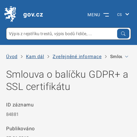
gov.cz
MENU
Úvod
Kam dál
Zveřejněné informace
Smlouva o ba
Smlouva o balíčku GDPR+ a
SSL certifikátu
ID záznamu
84881
Publikováno