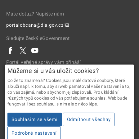
Máte dotaz? Napište nám
⧉
portalobcana@dia.gov.cz
Sledujte český eGovernment
Portál veřejné správy vám přináší
Můžeme si u vás uložit cookies?
Co že to znamená? Cookies jsou malé datové soubory, které
slouží např. k tomu, aby si web pamatoval vaše nastavení a to,
co vás zajímá, nebo abychom jej zlepšovali. Pro ukládání
různých typů cookies od vás potřebujeme souhlas. Web bude
fungovat i bez souhlasu, s ním ale o něco lépe.
2026 © Digitální a informační agentura • Informace jsou poskytovány
Souhlasím se všemi
Odmítnout všechny
v souladu se zákonem č. 106/1999 Sb., o svobodném přístupu
k informacím.
Podrobné nastavení
Verze 4.2.288