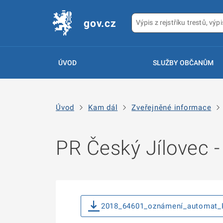
gov.cz
ÚVOD
SLUŽBY OBČANŮM
Úvod
Kam dál
Zveřejněné informace
PR Český Jílovec -
2018_64601_oznámení_automat_