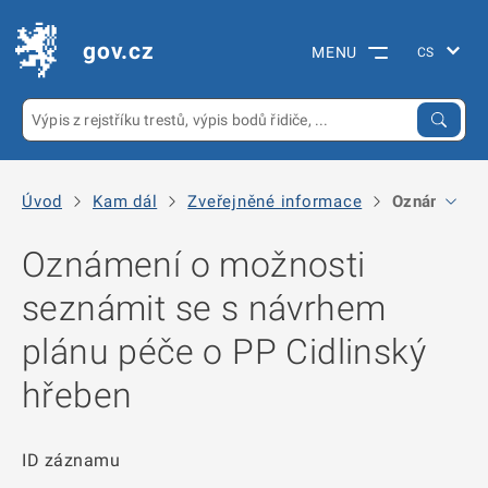
gov.cz
MENU
Úvod
Kam dál
Zveřejněné informace
Oznámení o 
Oznámení o možnosti
seznámit se s návrhem
plánu péče o PP Cidlinský
hřeben
ID záznamu