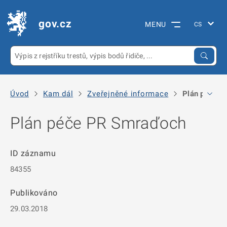
gov.cz
MENU
Úvod
Kam dál
Zveřejněné informace
Plán péče P
Plán péče PR Smraďoch
ID záznamu
84355
Publikováno
29.03.2018