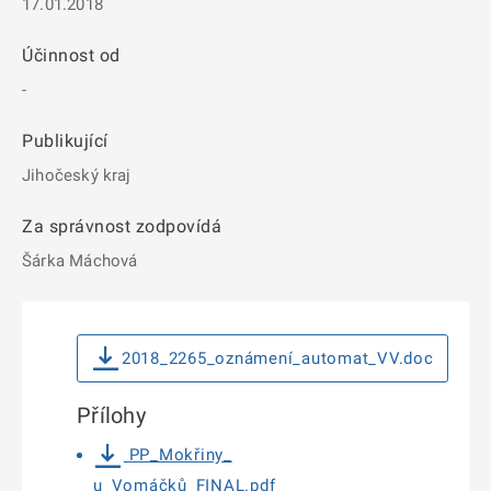
17.01.2018
Účinnost od
-
Publikující
Jihočeský kraj
Za správnost zodpovídá
Šárka Máchová
2018_2265_oznámení_automat_VV.doc
Přílohy
PP_Mokřiny_
u_Vomáčků_FINAL.pdf