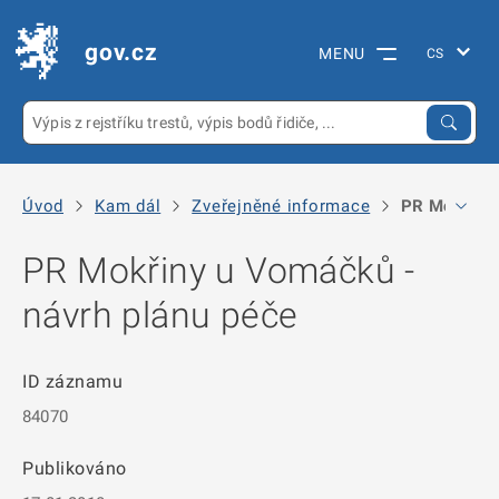
gov.cz
MENU
Úvod
Kam dál
Zveřejněné informace
PR Mokřiny 
PR Mokřiny u Vomáčků -
návrh plánu péče
ID záznamu
84070
Publikováno