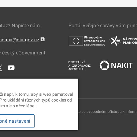
otaz? Napište nám
Portál veřejné správy vám přin
⧉
obcana@dia.gov.cz
e český eGovernment
ží např. k tomu, aby si web pamatoval
 Pro ukládání různých typů cookies od
m ale o něco lépe.
oskytovány v souladu se zákonem č. 106/1999 Sb., o svobodném přístupu k infor
bné nastavení