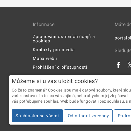
Informace
Máte d
Zpracování osobních údajů a
portal
cookies
Kontakty pro média
Sledujt
Mapa webu
Prohlášení o přístupnosti
Uživatelská příručka
Můžeme si u vás uložit cookies?
Co že to znamená? Cookies jsou malé datové soubory, které slou
vaše nastavení a to, co vás zajímá, nebo abychom jej zlepšovali.
vás potřebujeme souhlas. Web bude fungovat i bez souhlasu, s ní
2026 © Digitální a informační agentura • Informace jsou p
Souhlasím se všemi
Odmítnout všechny
Podro