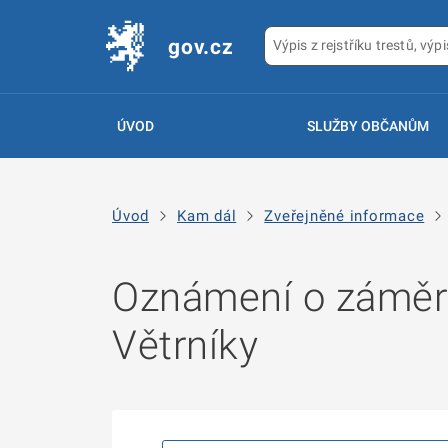
gov.cz
ÚVOD
SLUŽBY OBČANŮM
Úvod
Kam dál
Zveřejněné informace
Oznámení o záměru
Větrníky