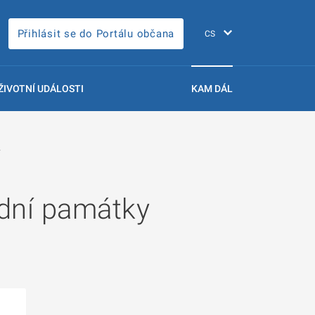
Přihlásit se do Portálu občana
ŽIVOTNÍ UDÁLOSTI
KAM DÁL
y
odní památky