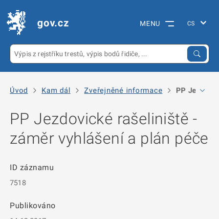
gov.cz
MENU
Úvod
Kam dál
Zveřejněné informace
PP Jezdovick
PP Jezdovické rašeliniště -
záměr vyhlášení a plán péče
ID záznamu
7518
Publikováno