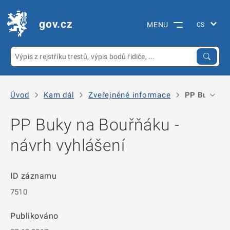
gov.cz
MENU
Úvod
Kam dál
Zveřejněné informace
PP Buky na 
PP Buky na Bouřňáku -
návrh vyhlášení
ID záznamu
7510
Publikováno