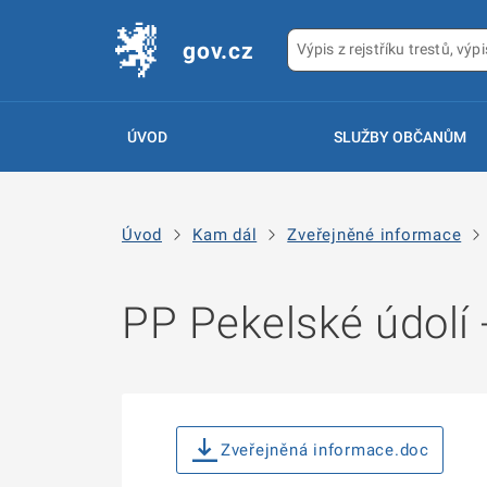
gov.cz
ÚVOD
SLUŽBY OBČANŮM
Úvod
Kam dál
Zveřejněné informace
PP Pekelské údolí 
Zveřejněná informace.doc