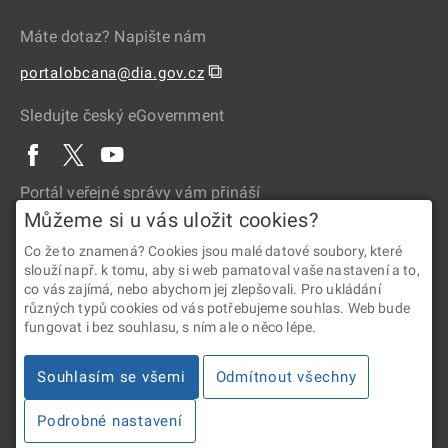
Máte dotaz? Napište nám
⧉
portalobcana@dia.gov.cz
Sledujte český eGovernment
Portál veřejné správy vám přináší
Můžeme si u vás uložit cookies?
Co že to znamená? Cookies jsou malé datové soubory, které
slouží např. k tomu, aby si web pamatoval vaše nastavení a to,
co vás zajímá, nebo abychom jej zlepšovali. Pro ukládání
různých typů cookies od vás potřebujeme souhlas. Web bude
fungovat i bez souhlasu, s ním ale o něco lépe.
2026 © Digitální a informační agentura • Informace jsou poskytovány
Souhlasím se všemi
Odmítnout všechny
v souladu se zákonem č. 106/1999 Sb., o svobodném přístupu
k informacím.
Podrobné nastavení
Verze 4.2.288