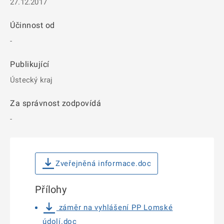
27.12.2017
Účinnost od
-
Publikující
Ústecký kraj
Za správnost zodpovídá
-
Zveřejněná informace.doc
Přílohy
záměr na vyhlášení PP Lomské
údolí.doc