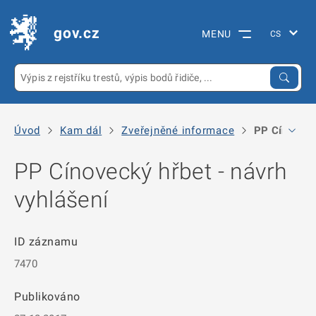
gov.cz
MENU
Úvod
Kam dál
Zveřejněné informace
PP Cínovecký
PP Cínovecký hřbet - návrh
vyhlášení
ID záznamu
7470
Publikováno