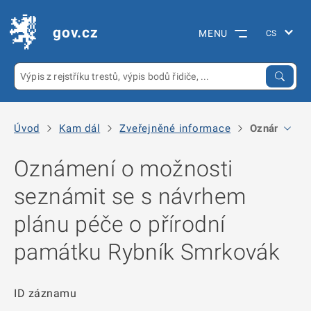
gov.cz
MENU
Úvod
Kam dál
Zveřejněné informace
Oznámení o 
Oznámení o možnosti
seznámit se s návrhem
plánu péče o přírodní
památku Rybník Smrkovák
ID záznamu