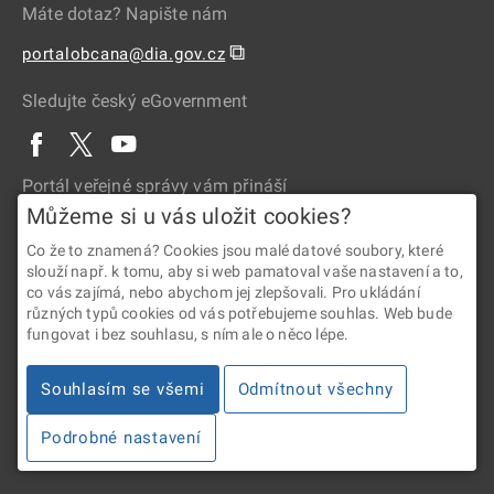
Máte dotaz? Napište nám
⧉
portalobcana@dia.gov.cz
Sledujte český eGovernment
Portál veřejné správy vám přináší
Můžeme si u vás uložit cookies?
Co že to znamená? Cookies jsou malé datové soubory, které
slouží např. k tomu, aby si web pamatoval vaše nastavení a to,
co vás zajímá, nebo abychom jej zlepšovali. Pro ukládání
různých typů cookies od vás potřebujeme souhlas. Web bude
fungovat i bez souhlasu, s ním ale o něco lépe.
2026 © Digitální a informační agentura • Informace jsou poskytovány
Souhlasím se všemi
Odmítnout všechny
v souladu se zákonem č. 106/1999 Sb., o svobodném přístupu
k informacím.
Podrobné nastavení
Verze 4.2.288