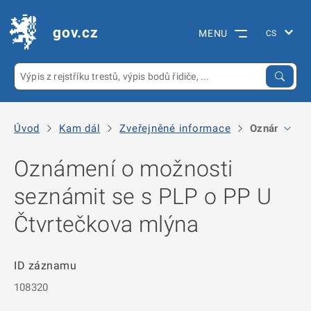
gov.cz
MENU
Úvod
Kam dál
Zveřejněné informace
Oznámení o 
Oznámení o možnosti
seznámit se s PLP o PP U
Čtvrtečkova mlýna
ID záznamu
108320