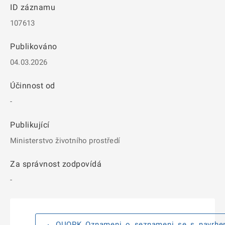
ID záznamu
107613
Publikováno
04.03.2026
Účinnost od
-
Publikující
Ministerstvo životního prostředí
Za správnost zodpovídá
-
OUOPK_Oznameni_o_seznameni_se_s_navrhem