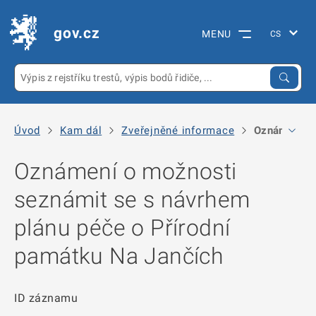
gov.cz
MENU
Úvod
Kam dál
Zveřejněné informace
Oznámení o 
Oznámení o možnosti
seznámit se s návrhem
plánu péče o Přírodní
památku Na Jančích
ID záznamu