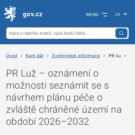
gov.cz
MENU
Úvod
Kam dál
Zveřejněné informace
PR Luž – oz
PR Luž – oznámení o
možnosti seznámit se s
návrhem plánu péče o
zvláště chráněné území na
období 2026–2032