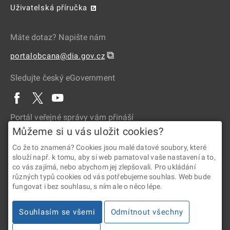
Uživatelská příručka
Máte dotaz? Napište nám
⧉
portalobcana@dia.gov.cz
Sledujte český eGovernment
Portál veřejné správy vám přináší
Můžeme si u vás uložit cookies?
Co že to znamená? Cookies jsou malé datové soubory, které
slouží např. k tomu, aby si web pamatoval vaše nastavení a to,
co vás zajímá, nebo abychom jej zlepšovali. Pro ukládání
různých typů cookies od vás potřebujeme souhlas. Web bude
fungovat i bez souhlasu, s ním ale o něco lépe.
2026 © Digitální a informační agentura • Informace jsou poskytovány
Souhlasím se všemi
Odmítnout všechny
v souladu se zákonem č. 106/1999 Sb., o svobodném přístupu
k informacím.