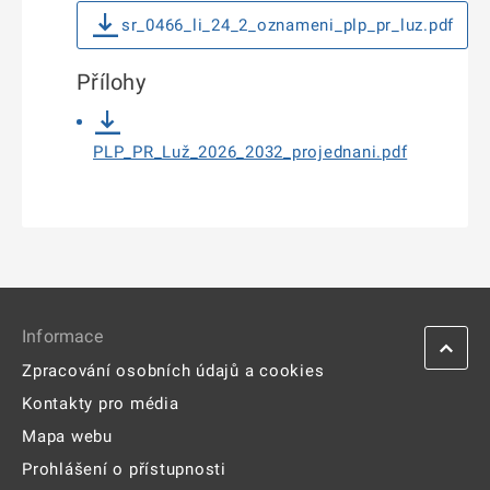
sr_0466_li_24_2_oznameni_plp_pr_luz.pdf
Přílohy
PLP_PR_Luž_2026_2032_projednani.pdf
Informace
Zpracování osobních údajů a cookies
Kontakty pro média
Mapa webu
Prohlášení o přístupnosti