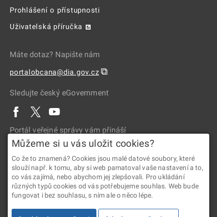
Prohlášení o přístupnosti
Uživatelská příručka
Máte dotaz? Napište nám
⧉
portalobcana@dia.gov.cz
Sledujte český eGovernment
Portál veřejné správy vám přináší
Můžeme si u vás uložit cookies?
Co že to znamená? Cookies jsou malé datové soubory, které
slouží např. k tomu, aby si web pamatoval vaše nastavení a to,
co vás zajímá, nebo abychom jej zlepšovali. Pro ukládání
různých typů cookies od vás potřebujeme souhlas. Web bude
fungovat i bez souhlasu, s ním ale o něco lépe.
2026 © Digitální a informační agentura • Informace jsou poskytovány