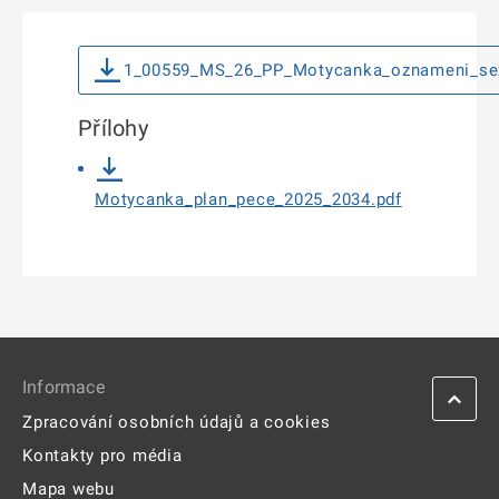
1_00559_MS_26_PP_Motycanka_oznameni_sez
Přílohy
Motycanka_plan_pece_2025_2034.pdf
Informace
Zpracování osobních údajů a cookies
Kontakty pro média
Mapa webu