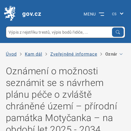
gov.cz
MENU
Úvod
Kam dál
Zveřejněné informace
Oznámení o m
Oznámení o možnosti
seznámit se s návrhem
plánu péče o zvláště
chráněné území – přírodní
památka Motyčanka – na
období let 2025 - 2034.