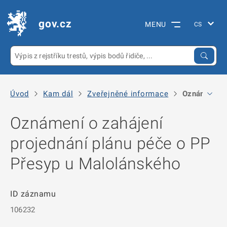
gov.cz
MENU
Úvod
Kam dál
Zveřejněné informace
Oznámení o z
Oznámení o zahájení
projednání plánu péče o PP
Přesyp u Malolánského
ID záznamu
106232