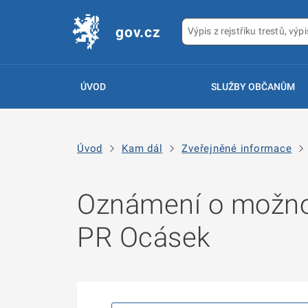
gov.cz
ÚVOD
SLUŽBY OBČANŮM
Úvod
Kam dál
Zveřejněné informace
Oznámení o možno
PR Ocásek