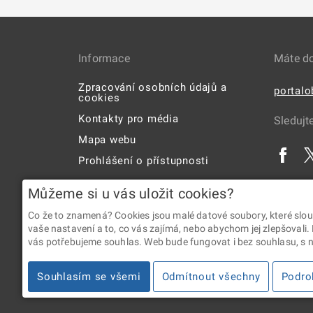
Informace
Máte d
Zpracování osobních údajů a
portal
cookies
Kontakty pro média
Sledujt
Mapa webu
Prohlášení o přístupnosti
Uživatelská příručka
Můžeme si u vás uložit cookies?
Co že to znamená? Cookies jsou malé datové soubory, které slou
vaše nastavení a to, co vás zajímá, nebo abychom jej zlepšovali.
vás potřebujeme souhlas. Web bude fungovat i bez souhlasu, s ní
2026 © Digitální a informační agentura • Informace jsou p
Souhlasím se všemi
Odmítnout všechny
Podro