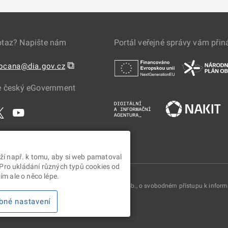
otaz? Napište nám
Portál veřejné správy vám přin
⧉
obcana@dia.gov.cz
e český eGovernment
ží např. k tomu, aby si web pamatoval
 Pro ukládání různých typů cookies od
m ale o něco lépe.
oskytovány v souladu se zákonem č. 106/1999 Sb., o svobodném přístupu k infor
bné nastavení