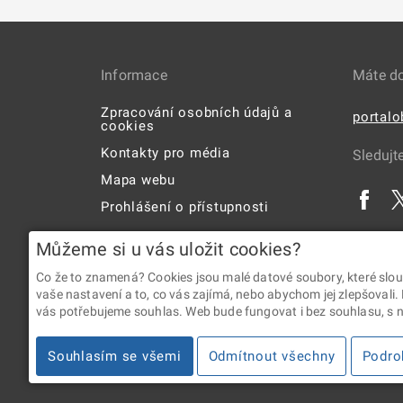
Informace
Máte d
Zpracování osobních údajů a
portal
cookies
Kontakty pro média
Sledujt
Mapa webu
Prohlášení o přístupnosti
Uživatelská příručka
Můžeme si u vás uložit cookies?
Co že to znamená? Cookies jsou malé datové soubory, které slou
vaše nastavení a to, co vás zajímá, nebo abychom jej zlepšovali.
vás potřebujeme souhlas. Web bude fungovat i bez souhlasu, s ní
2026 © Digitální a informační agentura • Informace jsou p
Souhlasím se všemi
Odmítnout všechny
Podro