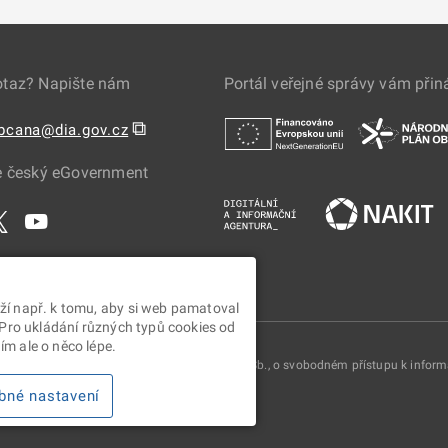
otaz? Napište nám
Portál veřejné správy vám přin
⧉
obcana@dia.gov.cz
e český eGovernment
ží např. k tomu, aby si web pamatoval
 Pro ukládání různých typů cookies od
m ale o něco lépe.
oskytovány v souladu se zákonem č. 106/1999 Sb., o svobodném přístupu k infor
bné nastavení