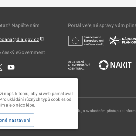
otaz? Napište nám
Portál veřejné správy vám přin
⧉
obcana@dia.gov.cz
e český eGovernment
ží např. k tomu, aby si web pamatoval
 Pro ukládání různých typů cookies od
m ale o něco lépe.
oskytovány v souladu se zákonem č. 106/1999 Sb., o svobodném přístupu k infor
bné nastavení