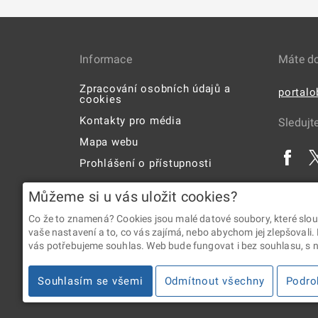
Informace
Máte d
Zpracování osobních údajů a
portal
cookies
Kontakty pro média
Sledujt
Mapa webu
Prohlášení o přístupnosti
Uživatelská příručka
Můžeme si u vás uložit cookies?
Co že to znamená? Cookies jsou malé datové soubory, které slou
vaše nastavení a to, co vás zajímá, nebo abychom jej zlepšovali.
vás potřebujeme souhlas. Web bude fungovat i bez souhlasu, s ní
2026 © Digitální a informační agentura • Informace jsou p
Souhlasím se všemi
Odmítnout všechny
Podro