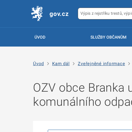
gov.cz
ÚVOD
SLUŽBY OBČANŮM
Úvod
Kam dál
Zveřejněné informace
OZV obce Branka u
komunálního odpad