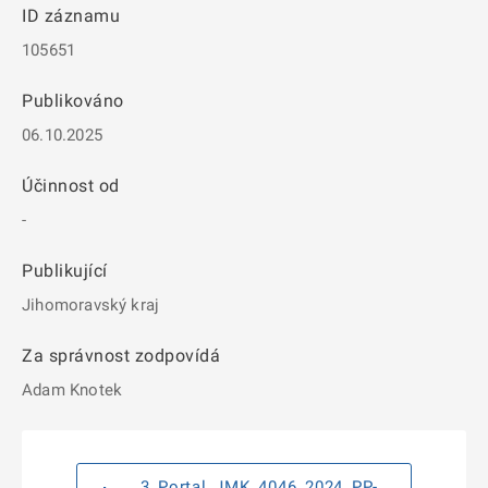
ID záznamu
105651
Publikováno
06.10.2025
Účinnost od
-
Publikující
Jihomoravský kraj
Za správnost zodpovídá
Adam Knotek
3_Portal_JMK_4046_2024_PP-