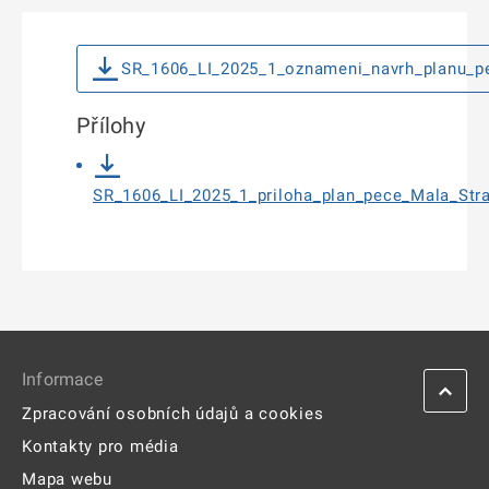
SR_1606_LI_2025_1_oznameni_navrh_planu_p
Přílohy
SR_1606_LI_2025_1_priloha_plan_pece_Mala_Str
Informace
Zpracování osobních údajů a cookies
Kontakty pro média
Mapa webu