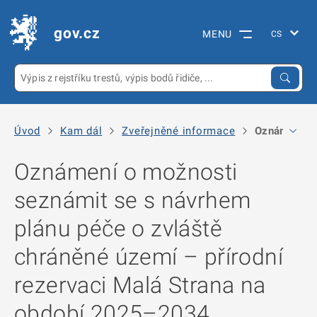
gov.cz
MENU
Úvod
Kam dál
Zveřejněné informace
Oznámení o m
Oznámení o možnosti
seznámit se s návrhem
plánu péče o zvláště
chráněné území – přírodní
rezervaci Malá Strana na
období 2025–2034