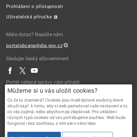
Prohlášení o přístupnosti
Uživatelská příručka
Máte dotaz? Napište nám
⧉
portalobcana@dia.gov.cz
Sledujte český eGovernment
Portál veřejné správy vám přináší
Můžeme si u vás uložit cookies?
Co že to znamená? Cookies jsou malé datové soubory, které
slouží např. k tomu, aby si web pamatoval vaše nastavení a to,
co vás zajímá, nebo abychom jej zlepšovali. Pro ukládání
různých typů cookies od vás potřebujeme souhlas. Web bude
fungovat i bez souhlasu, s ním ale o něco lépe.
2026 © Digitální a informační agentura • Informace jsou poskytovány