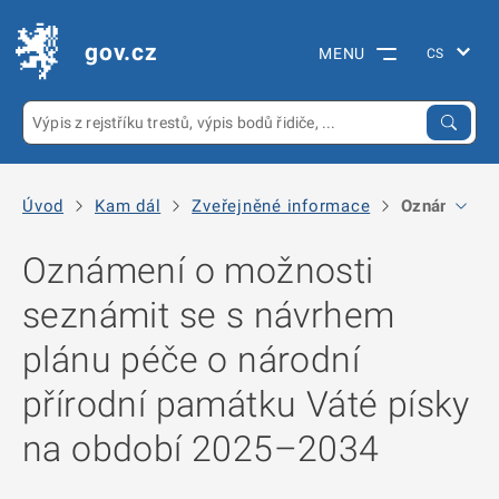
gov.cz
MENU
Úvod
Kam dál
Zveřejněné informace
Oznámení o 
Oznámení o možnosti
seznámit se s návrhem
plánu péče o národní
přírodní památku Váté písky
na období 2025–2034