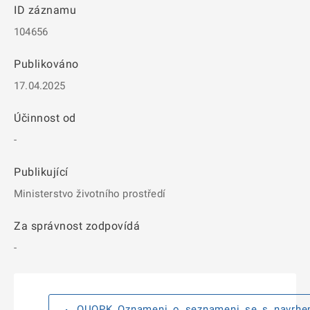
ID záznamu
104656
Publikováno
17.04.2025
Účinnost od
-
Publikující
Ministerstvo životního prostředí
Za správnost zodpovídá
-
OUOPK_Oznameni_o_seznameni_se_s_navrhem