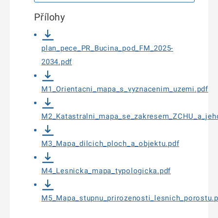
Přílohy
plan_pece_PR_Bucina_pod_FM_2025-
2034.pdf
M1_Orientacni_mapa_s_vyznacenim_uzemi.pdf
M2_Katastralni_mapa_se_zakresem_ZCHU_a_jeh
M3_Mapa_dilcich_ploch_a_objektu.pdf
M4_Lesnicka_mapa_typologicka.pdf
M5_Mapa_stupnu_prirozenosti_lesnich_porostu.p