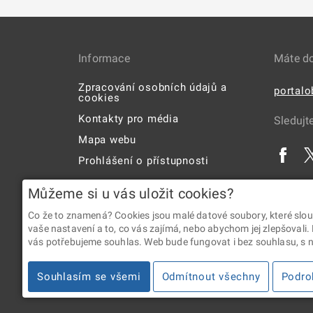
Informace
Máte d
Zpracování osobních údajů a
portal
cookies
Kontakty pro média
Sledujt
Mapa webu
Prohlášení o přístupnosti
Uživatelská příručka
Můžeme si u vás uložit cookies?
Co že to znamená? Cookies jsou malé datové soubory, které slou
vaše nastavení a to, co vás zajímá, nebo abychom jej zlepšovali.
vás potřebujeme souhlas. Web bude fungovat i bez souhlasu, s ní
2026 © Digitální a informační agentura • Informace jsou p
Souhlasím se všemi
Odmítnout všechny
Podro