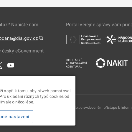
otaz? Napište nám
Portál veřejné správy vám přin
⧉
obcana@dia.gov.cz
e český eGovernment
ží např. k tomu, aby si web pamatoval
 Pro ukládání různých typů cookies od
m ale o něco lépe.
oskytovány v souladu se zákonem č. 106/1999 Sb., o svobodném přístupu k infor
bné nastavení