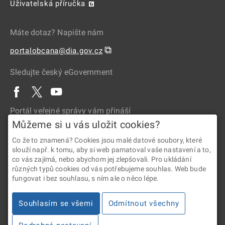
Uživatelská příručka
Máte dotaz? Napište nám
⧉
portalobcana@dia.gov.cz
Sledujte český eGovernment
Portál veřejné správy vám přináší
Můžeme si u vás uložit cookies?
Co že to znamená? Cookies jsou malé datové soubory, které
slouží např. k tomu, aby si web pamatoval vaše nastavení a to,
co vás zajímá, nebo abychom jej zlepšovali. Pro ukládání
různých typů cookies od vás potřebujeme souhlas. Web bude
fungovat i bez souhlasu, s ním ale o něco lépe.
2026 © Digitální a informační agentura • Informace jsou poskytovány
Souhlasím se všemi
Odmítnout všechny
v souladu se zákonem č. 106/1999 Sb., o svobodném přístupu
k informacím.