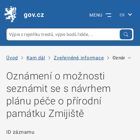
gov.cz
MENU
Úvod
Kam dál
Zveřejněné informace
Oznámení o m
Oznámení o možnosti
seznámit se s návrhem
plánu péče o přírodní
památku Zmijiště
ID záznamu