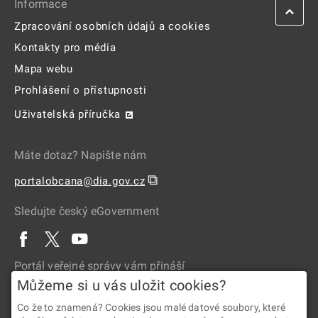
Informace
Zpracování osobních údajů a cookies
Kontakty pro média
Mapa webu
Prohlášení o přístupnosti
Uživatelská příručka
Máte dotaz? Napište nám
⧉
portalobcana@dia.gov.cz
Sledujte český eGovernment
Portál veřejné správy vám přináší
Můžeme si u vás uložit cookies?
Co že to znamená? Cookies jsou malé datové soubory, které