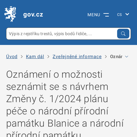
gov.cz
MENU
Úvod
Kam dál
Zveřejněné informace
Oznámení o m
Oznámení o možnosti
seznámit se s návrhem
Změny č. 1/2024 plánu
péče o národní přírodní
památku Blanice a národní
přírodní památku