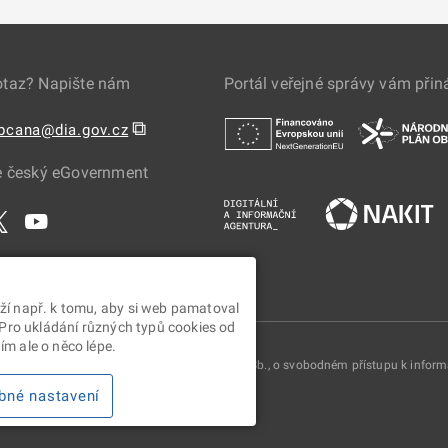
otaz? Napište nám
Portál veřejné správy vám přin
⧉
obcana@dia.gov.cz
e český eGovernment
ží např. k tomu, aby si web pamatoval
 Pro ukládání různých typů cookies od
m ale o něco lépe.
oskytovány v souladu se zákonem č. 106/1999 Sb., o svobodném přístupu k infor
bné nastavení