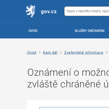
gov.cz
ÚVOD
SLUŽBY OBČANŮM
Úvod
Kam dál
Zveřejněné informace
Oznámení o možnos
zvláště chráněné 