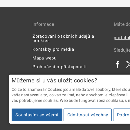
Informace
Máte d
Zpracování osobních údajů a
portal
cookies
Kontakty pro média
Sledujt
Mapa webu
Prohlášení o přístupnosti
Uživatelská příručka
Můžeme si u vás uložit cookies?
Co že to znamená? Cookies jsou malé datové soubory, které slou
vaše nastavení a to, co vás zajímá, nebo abychom jej zlepšovali.
vás potřebujeme souhlas. Web bude fungovat i bez souhlasu, s ní
2026 © Digitální a informační agentura • Informace jsou p
Souhlasím se všemi
Odmítnout všechny
Podro