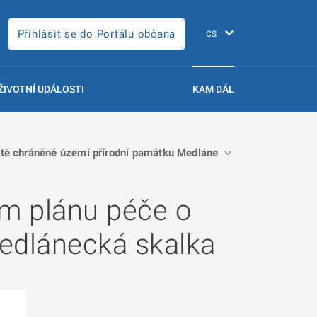
Přihlásit se do Portálu občana
ŽIVOTNÍ UDÁLOSTI
KAM DÁL
tě chráněné území přírodní památku Medlánecká skalka
m plánu péče o
edlánecká skalka