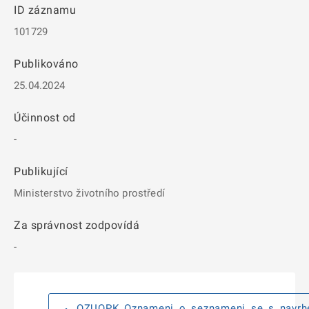
ID záznamu
101729
Publikováno
25.04.2024
Účinnost od
-
Publikující
Ministerstvo životního prostředí
Za správnost zodpovídá
-
OZUOPK_Oznameni_o_seznameni_se_s_navrh