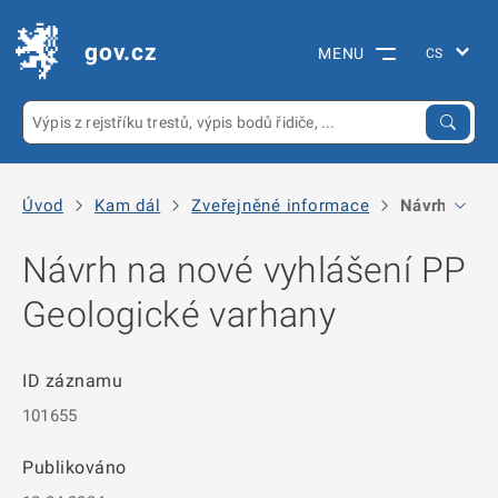
gov.cz
MENU
Úvod
Kam dál
Zveřejněné informace
Návrh na no
Návrh na nové vyhlášení PP
Geologické varhany
ID záznamu
101655
Publikováno