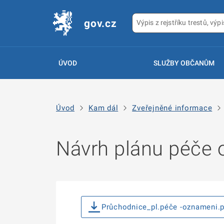
gov.cz
ÚVOD
SLUŽBY OBČANŮM
Úvod
Kam dál
Zveřejněné informace
Návrh plánu péče 
Průchodnice_pl.péče -oznameni.p