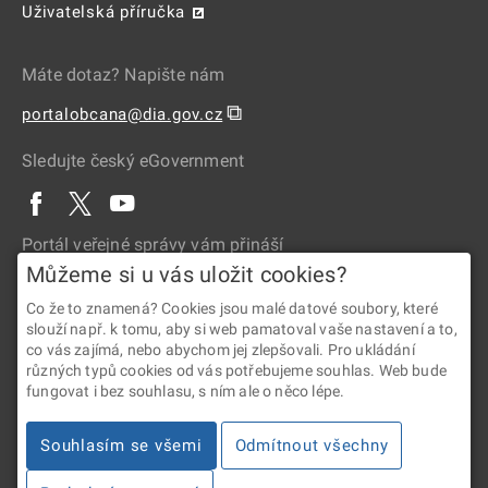
Uživatelská příručka
Máte dotaz? Napište nám
⧉
portalobcana@dia.gov.cz
Sledujte český eGovernment
Portál veřejné správy vám přináší
Můžeme si u vás uložit cookies?
Co že to znamená? Cookies jsou malé datové soubory, které
slouží např. k tomu, aby si web pamatoval vaše nastavení a to,
co vás zajímá, nebo abychom jej zlepšovali. Pro ukládání
různých typů cookies od vás potřebujeme souhlas. Web bude
fungovat i bez souhlasu, s ním ale o něco lépe.
2026 © Digitální a informační agentura • Informace jsou poskytovány
Souhlasím se všemi
Odmítnout všechny
v souladu se zákonem č. 106/1999 Sb., o svobodném přístupu
k informacím.