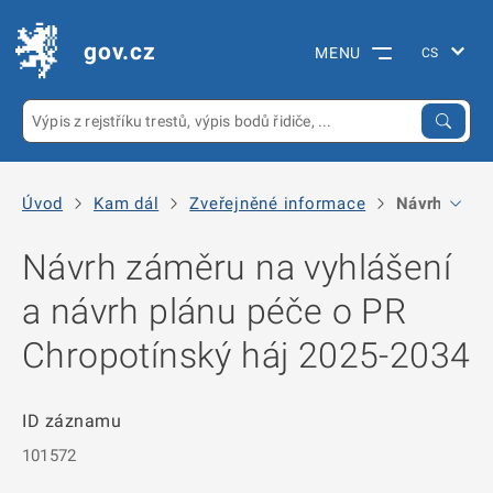
gov.cz
MENU
Úvod
Kam dál
Zveřejněné informace
Návrh záměr
Návrh záměru na vyhlášení
a návrh plánu péče o PR
Chropotínský háj 2025-2034
ID záznamu
101572