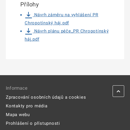
Přílohy
Návrh záměru na vyhlášení PR
Chropotínský háj.pdf
Návrh plánu péče_PR Chropotínský
háj.pdf
Informace
Zpracování osobních údajů a cookies
Kontakty pro média
Mapa webu
Prohlášení o přístupnosti