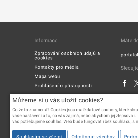
Informace
Máte d
Zpracování osobních údajů a
portal
cookies
Kontakty pro média
Sledujt
Mapa webu
Prohlášení o přístupnosti
Uživatelská příručka
Můžeme si u vás uložit cookies?
Co že to znamená? Cookies jsou malé datové soubory, které slou
vaše nastavení a to, co vás zajímá, nebo abychom jej zlepšovali.
vás potřebujeme souhlas. Web bude fungovat i bez souhlasu, s ní
2026 © Digitální a informační agentura • Informace jsou p
Souhlasím se všemi
Odmítnout všechny
Podro