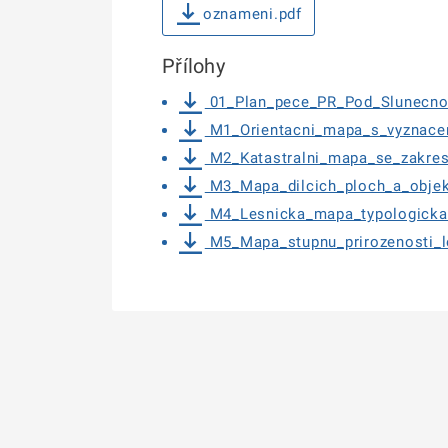
oznameni.pdf
Přílohy
01_Plan_pece_PR_Pod_Slunecnou
M1_Orientacni_mapa_s_vyznace
M2_Katastralni_mapa_se_zakre
M3_Mapa_dilcich_ploch_a_objek
M4_Lesnicka_mapa_typologicka
M5_Mapa_stupnu_prirozenosti_l