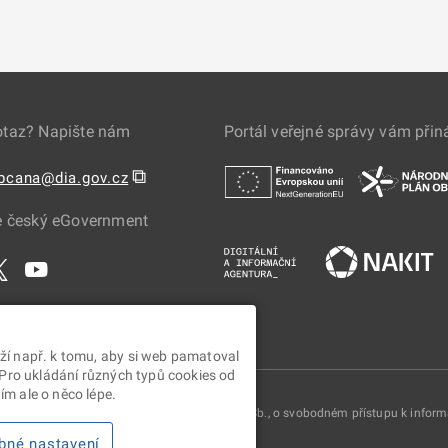
otaz? Napište nám
Portál veřejné správy vám přin
⧉
obcana@dia.gov.cz
e český eGovernment
ží např. k tomu, aby si web pamatoval
 Pro ukládání různých typů cookies od
m ale o něco lépe.
oskytovány v souladu se zákonem č. 106/1999 Sb., o svobodném přístupu k infor
bné nastavení