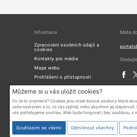
Informace
Máte d
Zpracování osobních údajů a
portal
cookies
Kontakty pro média
Sledujt
Mapa webu
Prohlášení o přístupnosti
Uživatelská příručka
Můžeme si u vás uložit cookies?
Co že to znamená? Cookies jsou malé datové soubory, které slou
vaše nastavení a to, co vás zajímá, nebo abychom jej zlepšovali.
vás potřebujeme souhlas. Web bude fungovat i bez souhlasu, s ní
2026 © Digitální a informační agentura • Informace jsou p
Souhlasím se všemi
Odmítnout všechny
Podro