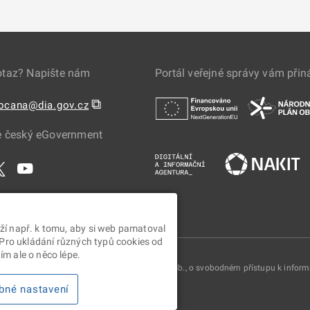
otaz? Napište nám
Portál veřejné správy vám přin
⧉
obcana@dia.gov.cz
e český eGovernment
ží např. k tomu, aby si web pamatoval
 Pro ukládání různých typů cookies od
m ale o něco lépe.
oskytovány v souladu se zákonem č. 106/1999 Sb., o svobodném přístupu k infor
bné nastavení