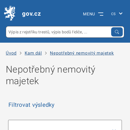
gov.cz
MENU
Úvod
Kam dál
Nepotřebný nemovitý majetek
Nepotřebný nemovitý
majetek
Filtrovat výsledky