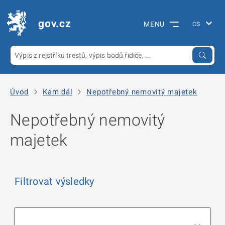
gov.cz
MENU
Úvod
Kam dál
Nepotřebný nemovitý majetek
Nepotřebný nemovitý
majetek
Filtrovat výsledky