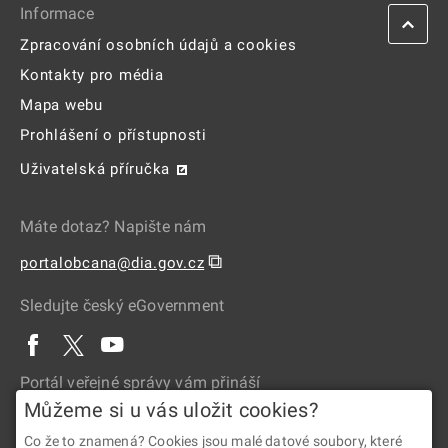
Informace
Zpracování osobních údajů a cookies
Kontakty pro média
Mapa webu
Prohlášení o přístupnosti
Uživatelská příručka
Máte dotaz? Napište nám
⧉
portalobcana@dia.gov.cz
Sledujte český eGovernment
Portál veřejné správy vám přináší
Můžeme si u vás uložit cookies?
Co že to znamená? Cookies jsou malé datové soubory, které