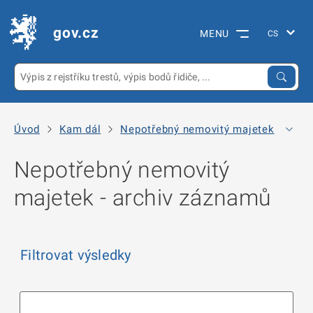
gov.cz
MENU
Úvod
Kam dál
Nepotřebný nemovitý majetek
Arc
Nepotřebný nemovitý
majetek - archiv záznamů
Filtrovat výsledky