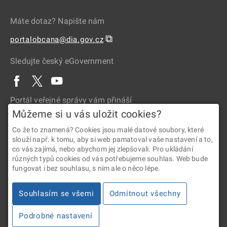
Máte dotaz? Napište nám
⧉
portalobcana@dia.gov.cz
Sledujte český eGovernment
Portál veřejné správy vám přináší
Můžeme si u vás uložit cookies?
Co že to znamená? Cookies jsou malé datové soubory, které
slouží např. k tomu, aby si web pamatoval vaše nastavení a to,
co vás zajímá, nebo abychom jej zlepšovali. Pro ukládání
různých typů cookies od vás potřebujeme souhlas. Web bude
fungovat i bez souhlasu, s ním ale o něco lépe.
2026 © Digitální a informační agentura • Informace jsou poskytovány
Souhlasím se všemi
Odmítnout všechny
v souladu se zákonem č. 106/1999 Sb., o svobodném přístupu
k informacím.
Podrobné nastavení
Verze 4.2.288