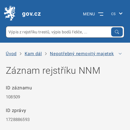
gov.cz
MENU
Úvod
Kam dál
Nepotřebný nemovitý majetek
10
Záznam rejstříku NNM
ID záznamu
108509
ID zprávy
1728886593