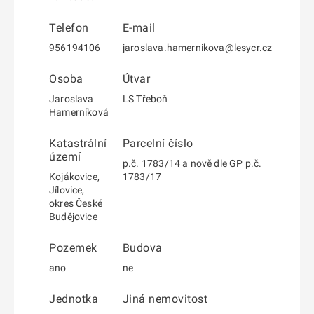
Telefon
E-mail
956194106
jaroslava.hamernikova@lesycr.cz
Osoba
Útvar
Jaroslava
LS Třeboň
Hamerníková
Katastrální
Parcelní číslo
území
p.č. 1783/14 a nově dle GP p.č.
Kojákovice,
1783/17
Jílovice,
okres České
Budějovice
Pozemek
Budova
ano
ne
Jednotka
Jiná nemovitost