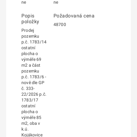
ne
ne
Popis
Požadovaná cena
položky
48700
Prodej
pozemku
p.č. 1783/14
ostatní
plocha o
výměře 69
m2 a část
pozemku
p.č. 1783/6 -
nově dle GP
č. 333-
22/2026 p.č.
1783/17
ostatní
plocha o
výměře 85
m2, oba v
k.ú.
Kojákovice