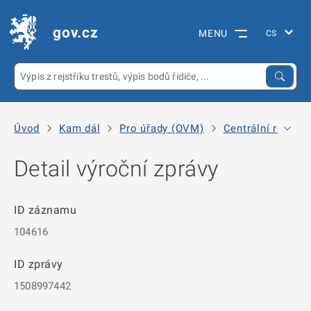
gov.cz
MENU
Úvod
Kam dál
Pro úřady (OVM)
Centrální registr
Detail výroční zprávy
ID záznamu
104616
ID zprávy
1508997442