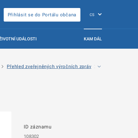
Přihlásit se do Portálu občana
ŽIVOTNÍ UDÁLOSTI
KAM DÁL
Přehled zveřejněných výročních zpráv
Detail výroční zp
ID záznamu
108302