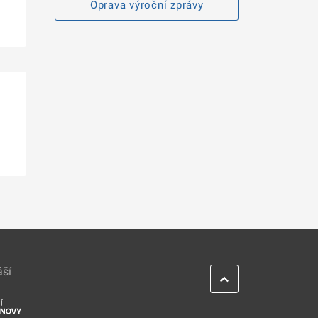
Oprava výroční zprávy
áší