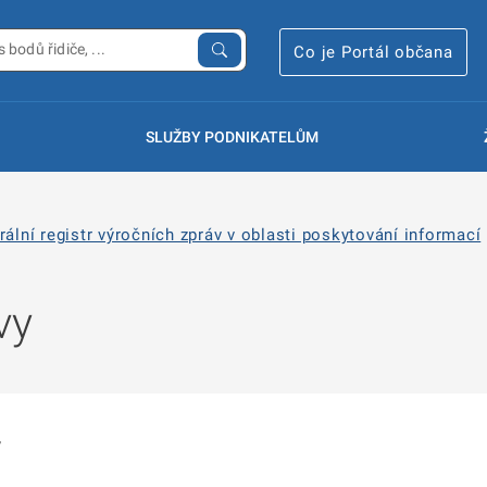
Co je Portál občana
SLUŽBY PODNIKATELŮM
rální registr výročních zpráv v oblasti poskytování informací
vy
y