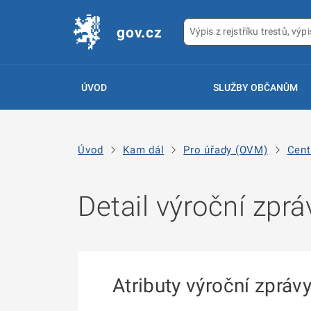
gov.cz
ÚVOD
SLUŽBY OBČANŮM
Úvod
Kam dál
Pro úřady (OVM)
Cent
Detail výroční zprá
Atributy výroční zpráv