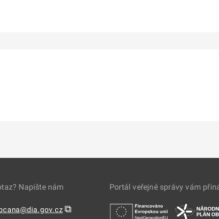
otaz? Napište nám
Portál veřejné správy vám přin
⧉
obcana@dia.gov.cz