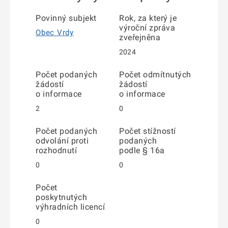
Povinný subjekt
Rok, za který je
výroční zpráva
Obec Vrdy
zveřejněna
2024
Počet podaných
Počet odmítnutých
žádostí
žádostí
o informace
o informace
2
0
Počet podaných
Počet stížností
odvolání proti
podaných
rozhodnutí
podle § 16a
0
0
Počet
poskytnutých
výhradních licencí
0