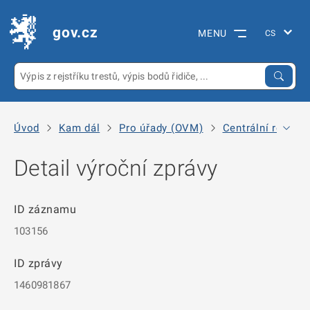
gov.cz
MENU
Úvod
Kam dál
Pro úřady (OVM)
Centrální registr
Detail výroční zprávy
ID záznamu
103156
ID zprávy
1460981867