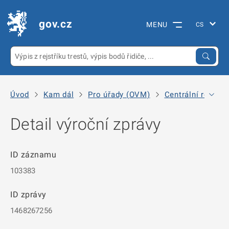
gov.cz
MENU
Úvod
Kam dál
Pro úřady (OVM)
Centrální registr
Detail výroční zprávy
ID záznamu
103383
ID zprávy
1468267256