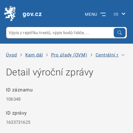
gov.cz
MENU
Úvod
Kam dál
Pro úřady (OVM)
Centrální registr
Detail výroční zprávy
ID záznamu
106348
ID zprávy
1633731625