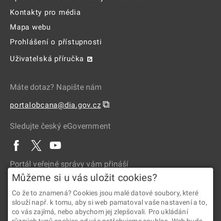
Kontakty pro média
Mapa webu
Prohlášení o přístupnosti
Uživatelská příručka
Máte dotaz? Napište nám
⧉
portalobcana@dia.gov.cz
Sledujte český eGovernment
Portál veřejné správy vám přináší
Můžeme si u vás uložit cookies?
Co že to znamená? Cookies jsou malé datové soubory, které
slouží např. k tomu, aby si web pamatoval vaše nastavení a to,
co vás zajímá, nebo abychom jej zlepšovali. Pro ukládání